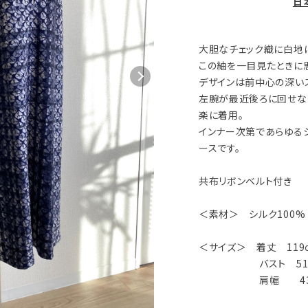
日
大胆なチェック織に白地
この紬を一目見たときに
デザインは前中心の深い
左腕が最近後ろに回せな
楽に着用。
インナー次第であらゆる
ースです。
共布リボンベルト付き
＜素材＞ シルク100%
＜サイズ＞ 着丈 119
バスト 51
肩幅 43