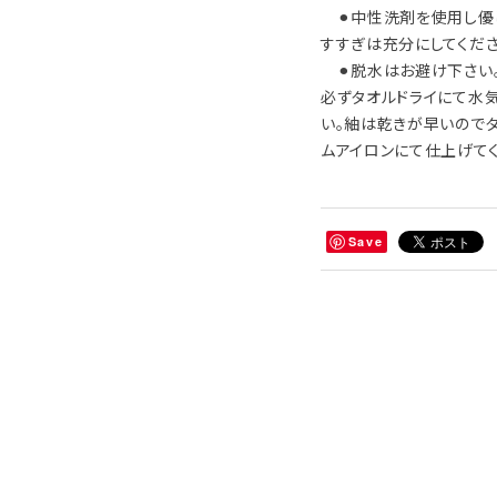
⚫︎中性洗剤を使用し優
すすぎは充分にしてくだ
⚫︎脱水はお避け下さい
必ずタオルドライにて水
い。紬は乾きが早いので
ムアイロンにて仕上げてく
Save