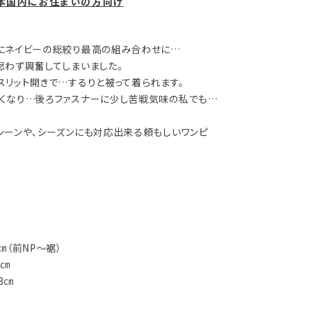
本国内にお住まいの方向け
にネイビーの総絞り最高の組み合わせに…
思わず興奮してしまいました。
スリット開きで…するりと被って着られます。
くなり…後ろファスナーに少し苦戦気味の私でも…
シーンや、シーズンにも対応出来る頼もしいワンピ
㎝（前NP～裾）
㎝
㎝