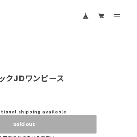
ックJDワンピース
ational shipping available
Sold out