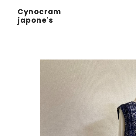
Cynocram
japone's