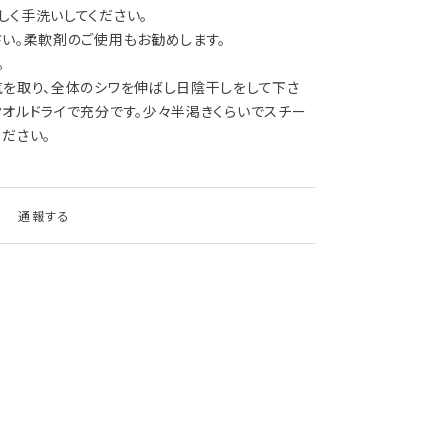
しく手洗いしてください。
さい。柔軟剤のご使用もお勧めします。
。
気を取り、全体のシワを伸ばし日陰干しをして下さ
タオルドライで充分です。少々半渇きくらいでスチー
ださい。
通報する