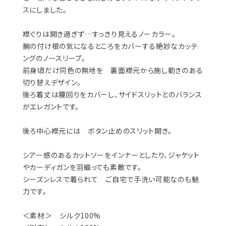
スにしました。
襟ぐりは開き過ぎず…すっきり見えるノーカラー。
腕の付け根の気になるところをカバーする絶妙なカッテ
ングのノースリーブ。
前身頃だけ同色の無地を 裏面襟元から施し動きのある
切り替えデザイン。
後ろ着丈は腰回りをカバーし、サイドスリットとのバランス
がエレガントです。
後ろ中心襟元には ボタン止めのスリット開き。
シアー感のあるカットソーをインナーとしたり、ジャケット
やカーディガンを羽織っても素敵です。
シーズンレスで着られて ご自宅で手洗い可能なのも魅
力です。
＜素材＞ シルク100%